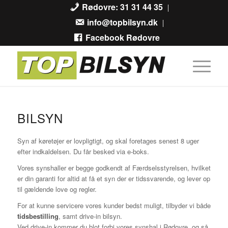
Rødovre: 31 31 44 35
info@topbilsyn.dk
Facebook Rødovre
BILSYN
Syn af køretøjer er lovpligtigt, og skal foretages senest 8 uger
efter indkaldelsen. Du får besked via e-boks.
Vores synshaller er begge godkendt af Færdselsstyrelsen, hvilket
er din garanti for altid at få et syn der er tidssvarende, og lever op
til gældende love og regler.
For at kunne servicere vores kunder bedst muligt, tilbyder vi både
tidsbestilling
, samt drive-in bilsyn.
Ved drive-in kommer du blot forbi vores synshal i Rødovre, og så