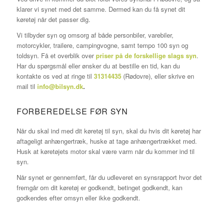
klarer vi synet med det samme. Dermed kan du få synet dit
køretøj når det passer dig.
Vi tilbyder syn og omsorg af både personbiler, varebiler,
motorcykler, trailere, campingvogne, samt tempo 100 syn og
toldsyn. Få et overblik over
priser på de forskellige slags syn
.
Har du spørgsmål eller ønsker du at bestille en tid, kan du
kontakte os ved at ringe til
31314435
(Rødovre), eller skrive en
mail til
info@bilsyn.dk
.
FORBEREDELSE FØR SYN
Når du skal ind med dit køretøj til syn, skal du hvis dit køretøj har
aftageligt anhængertræk, huske at tage anhængertrækket med.
Husk at køretøjets motor skal være varm når du kommer ind til
syn.
Når synet er gennemført, får du udleveret en synsrapport hvor det
fremgår om dit køretøj er godkendt, betinget godkendt, kan
godkendes efter omsyn eller ikke godkendt.