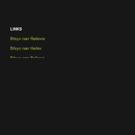
LINKS
Bilsyn nær Rødovre
Bilsyn nær Herlev
Bilsyn nær Ballerup
KONTAKT OS
Telefon Rødovre:
31314435
Mail:
info@topbilsyn.dk