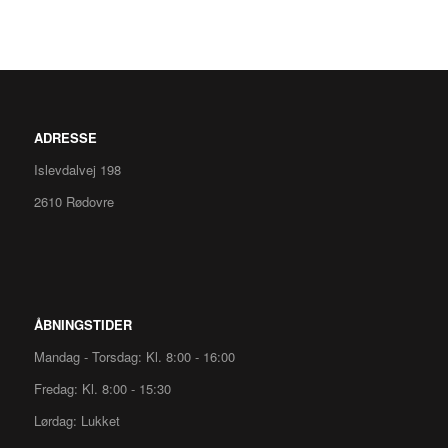
ADRESSE
Islevdalvej 198
2610 Rødovre
ÅBNINGSTIDER
Mandag - Torsdag: Kl. 8:00 - 16:00
Fredag: Kl. 8:00 - 15:30
Lørdag: Lukket